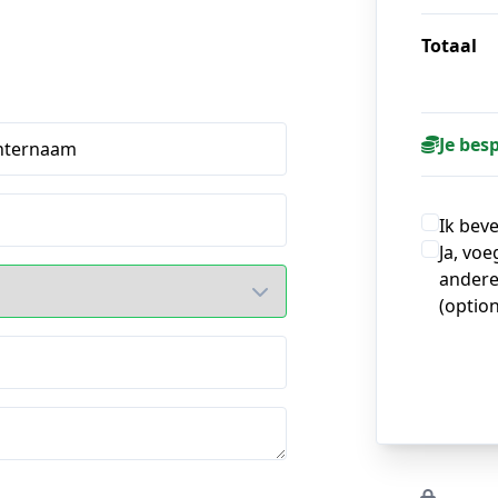
Totaal
Je bes
hternaam
Ik bev
Ja, voe
andere
(option