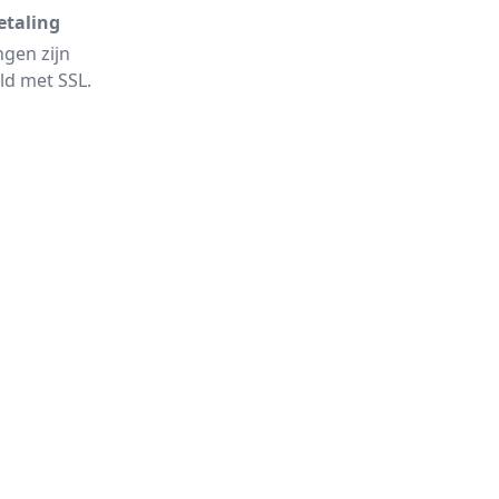
etaling
ngen zijn
ld met SSL.