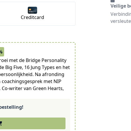
Veilige b
Verbindi
Creditcard
versleute
%
roei met de Bridge Personality
e Big Five, 16 Jung Types en het
persoonlijkheid. Na afronding
en coachingsgesprek met NIP
 Co-writer van Green Hearts,
estelling!