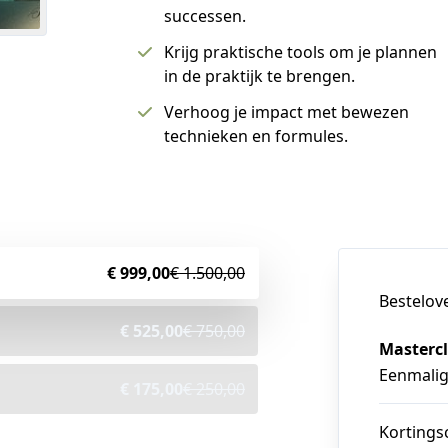
successen.
Krijg praktische tools om je plannen
in de praktijk te brengen.
Verhoog je impact met bewezen
technieken en formules.
€ 999,00
€ 1.500,00
Bestelov
€ 525,00
€ 750,00
Mastercl
Eenmali
€ 175,00
€ 250,00
Kortings