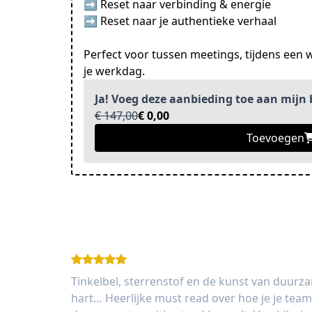
➡ Reset naar verbinding & energie
➡ Reset naar je authentieke verhaal
Perfect voor tussen meetings, tijdens een 
je werkdag.
Ja! Voeg deze aanbieding toe aan mijn b
€ 147,00
€ 0,00
Toevoegen
Tinkelbel, sterrenstof en de kunst van duurzam
hart… Heerlijke must read over hoe je je team