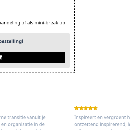
wandeling of als mini-break op
estelling!
e transitie vanuit je
Inspireert en vergroent 
 en organisatie in de
ontzettend inspirerend, l