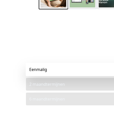
Eenmalig
2 maandtermijnen
6 maandtermijnen