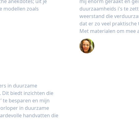
che anekdotes; uit je
mij enorm geraakt en ge
e modellen zoals
duurzaamheids i's te zet
weerstand die verduurza
dat er zo veel praktisch
Met materialen om mee aa
Titia Csanky
pers in duurzame
 Dit biedt inzichten die
r’ te besparen en mijn
voorloper in duurzame
ardevolle handvatten die