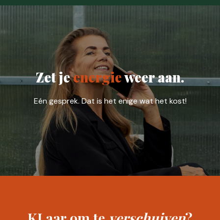
Zet je
energie
weer aan.
Eén gesprek. Dat is het enige wat het kost!
KLaar om te
verschuiven
?